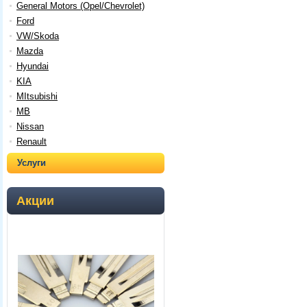
General Motors (Opel/Chevrolet)
Ford
VW/Skoda
Mazda
Hyundai
KIA
MItsubishi
MB
Nissan
Renault
Услуги
Акции