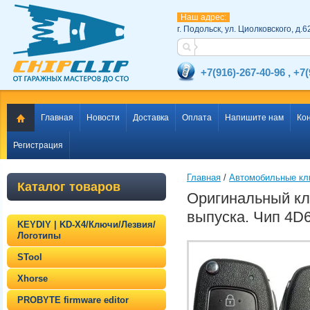
Наш адрес:
г. Подольск, ул. Циолковского, д.6
+7(916)-267-40-96 , +7
Главная
Новости
Доставка
Оплата
Напишите нам
Ко
Регистрация
Главная
 / 
Автомобильные к
Каталог товаров
Оригинальный клю
выпуска. Чип 4D6
KEYDIY | KD-X4/Ключи/Лезвия/
Логотипы
STool
Xhorse
PROBYTE firmware editor