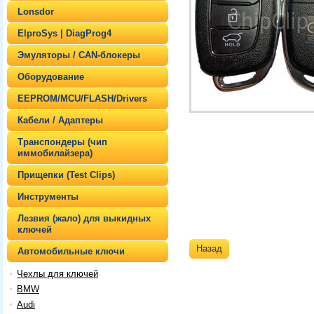
Lonsdor
ElproSys | DiagProg4
Эмуляторы / CAN-блокеры
Оборудование
EEPROM/MCU/FLASH/Drivers
Кабели / Адаптеры
Транспондеры (чип
иммобилайзера)
Прищепки (Test Clips)
Инструменты
Лезвия (жало) для выкидных
ключей
Назад
Автомобильные ключи
Чехлы для ключей
BMW
Audi